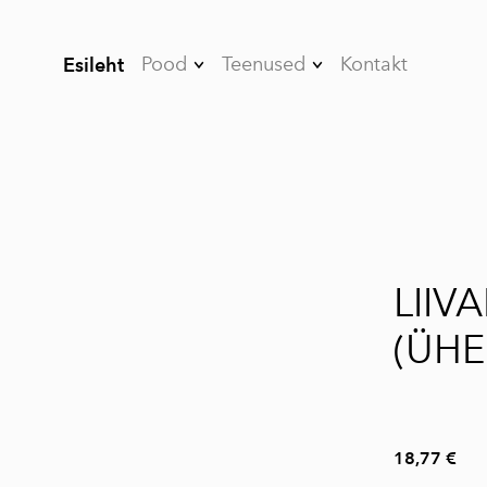
Pood
Teenused
Kontakt
Esileht
Kleebised
Nutikile
Kõik tooted
Värvikaitsekile
Stendid ja Roll-UP-
Projektsioonekraan
id
id
1 / 2
Valgustusega
Akende kiletamine
LIIV
süsteemid
Autode kiletamine
Puidust tooted
(ÜH
Kuumpress trükk
Reklaami seinad
Materjalid
Plakati raamid
18,77 €
Kõnnitee stendid