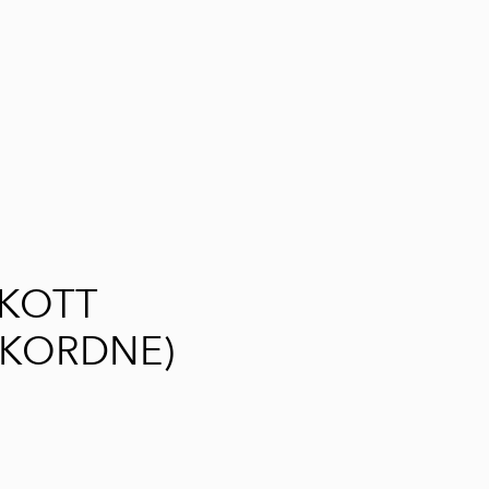
lisati ostukorvi.
Vaata ostukorvi
AKOTT
EKORDNE)