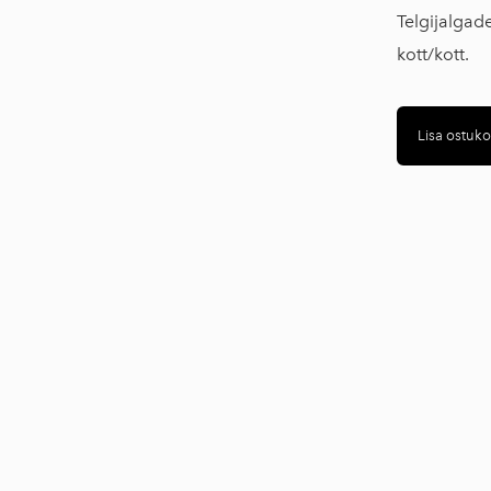
Uksesildid
Telgijalgade
kott/kott.
Sisustustooted
Telgid
Lisa ostuko
Abivahendid
Sündmuste mööbel
Tõkkepostid
Lipuvardad
Printimismaterjalid