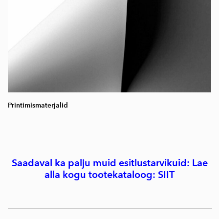
Printimismaterjalid
Saadaval ka palju muid esitlustarvikuid: Lae
alla kogu tootekataloog:
SIIT