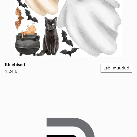
Kleebised
Läbi müüdud
1,24 €