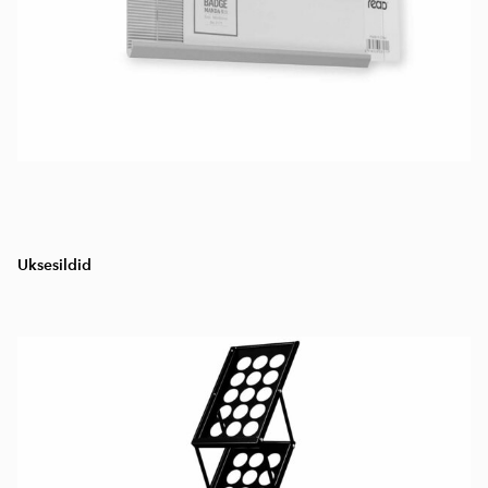
Uksesildid