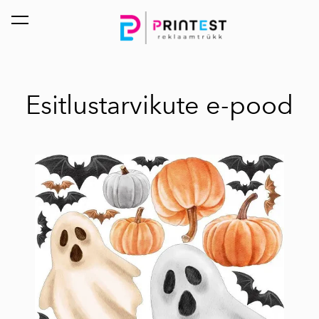
lisati ostukorvi.
Vaata ostukorvi
Esitlustarvikute e-pood